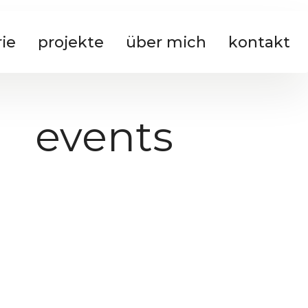
rie
projekte
über mich
kontakt
events