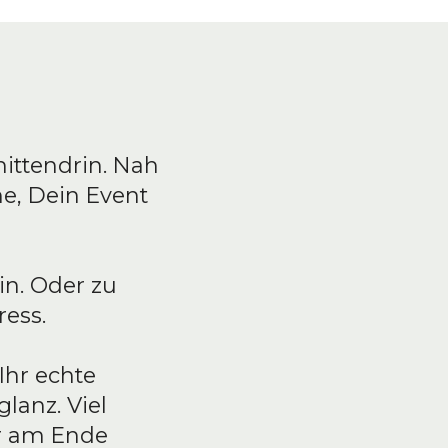
mittendrin. Nah
he, Dein Event
in. Oder zu
ess.
Ihr echte
lanz. Viel
r am Ende